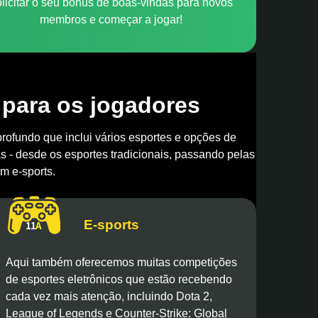
olicitar o seu bônus de boas-vindas para novos
membros e começar a jogar!
 para os jogadores
profundo que inclui vários esportes e opções de
s - desde os esportes tradicionais, passando pelas
m e-sports.
E-sports
Aqui também oferecemos muitas competições
de esportes eletrônicos que estão recebendo
cada vez mais atenção, incluindo Dota 2,
League of Legends e Counter-Strike: Global