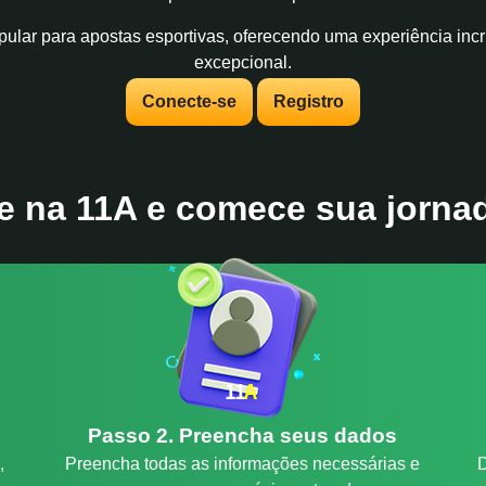
ular para apostas esportivas, oferecendo uma experiência in
excepcional.
Conecte-se
Registro
e na 11A e comece sua jorna
Passo 2. Preencha seus dados
,
Preencha todas as informações necessárias e
D