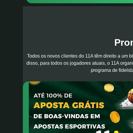
Pro
Todos os novos clientes do 11A têm direito a um 
disso, para todos os jogadores atuais, o 11A or
programa de fidelid