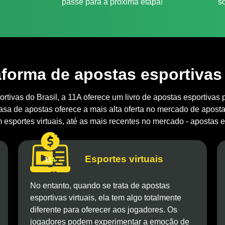
passe para a próxima etapa!
s
aforma de apostas esportivas
ivas do Brasil, a 11A oferece um livro de apostas esportivas 
sa de apostas oferece a mais alta oferta no mercado de aposta
 esportes virtuais, até as mais recentes no mercado - apostas e
Esportes virtuais
No entanto, quando se trata de apostas
esportivas virtuais, ela tem algo totalmente
diferente para oferecer aos jogadores. Os
jogadores podem experimentar a emoção de