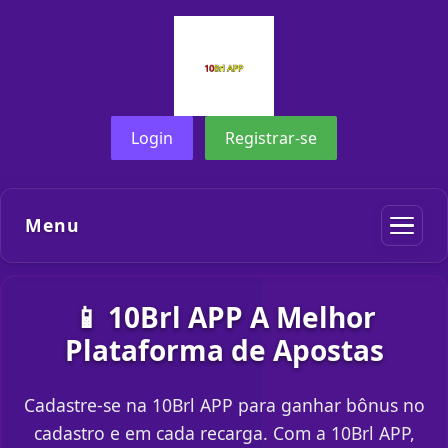
Login
Registrar-se
Menu
📱 10Brl APP A Melhor
Plataforma de Apostas
Cadastre-se na 10Brl APP para ganhar bônus no
cadastro e em cada recarga. Com a 10Brl APP,