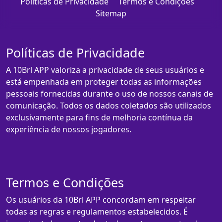
Políticas de Privacidade
Termos e Condições
Sitemap
Políticas de Privacidade
A 10Brl APP valoriza a privacidade de seus usuários e
está empenhada em proteger todas as informações
pessoais fornecidas durante o uso de nossos canais de
comunicação. Todos os dados coletados são utilizados
exclusivamente para fins de melhoria contínua da
experiência de nossos jogadores.
Termos e Condições
Os usuários da 10Brl APP concordam em respeitar
todas as regras e regulamentos estabelecidos. É