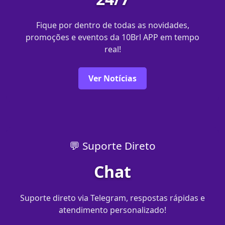
Fique por dentro de todas as novidades,
promoções e eventos da 10Brl APP em tempo
real!
Ver Notícias
💬 Suporte Direto
Chat
Suporte direto via Telegram, respostas rápidas e
atendimento personalizado!