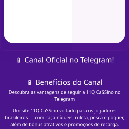
📱 Canal Oficial no Telegram!
📱 Benefícios do Canal
Descubra as vantagens de seguir a 11Q CaSSino no
Telegram
Um site 11Q CaSSino voltado para os jogadores
brasileiros — com caça-níqueis, roleta, pesca e pôquer,
além de bônus atrativos e promoções de recarga.