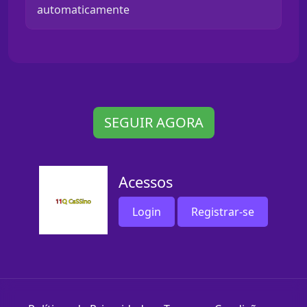
automaticamente
SEGUIR AGORA
Acessos
Login
Registrar-se