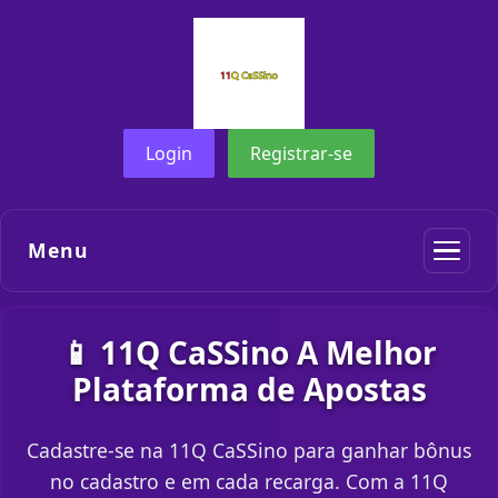
Login
Registrar-se
Menu
📱 11Q CaSSino A Melhor
Plataforma de Apostas
Cadastre-se na 11Q CaSSino para ganhar bônus
no cadastro e em cada recarga. Com a 11Q