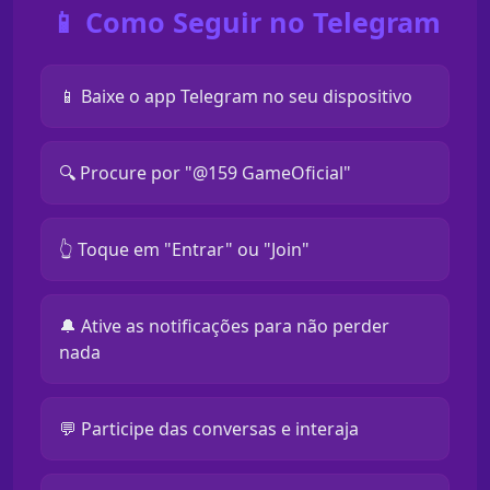
📱 Como Seguir no Telegram
📱 Baixe o app Telegram no seu dispositivo
🔍 Procure por "@159 GameOficial"
👆 Toque em "Entrar" ou "Join"
🔔 Ative as notificações para não perder
nada
💬 Participe das conversas e interaja