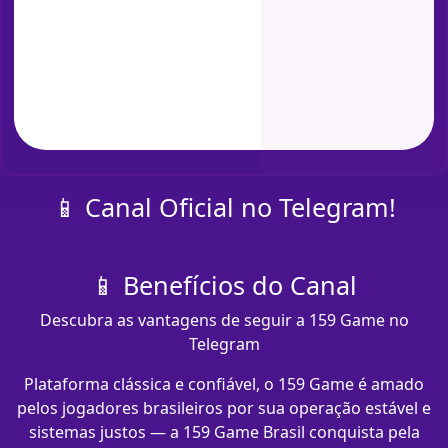
📱 Canal Oficial no Telegram!
📱 Benefícios do Canal
Descubra as vantagens de seguir a 159 Game no
Telegram
Plataforma clássica e confiável, o 159 Game é amado
pelos jogadores brasileiros por sua operação estável e
sistemas justos — a 159 Game Brasil conquista pela