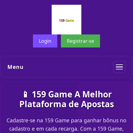
Login
Registrar-se
Menu
📱 159 Game A Melhor
Plataforma de Apostas
Cadastre-se na 159 Game para ganhar bônus no
cadastro e em cada recarga. Com a 159 Game,