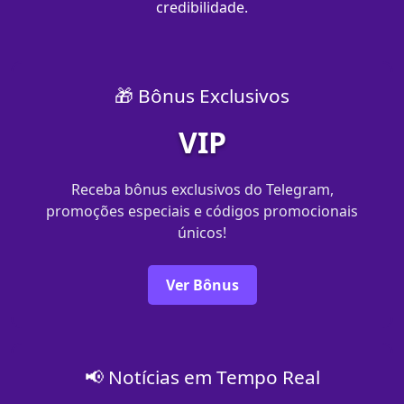
credibilidade.
🎁 Bônus Exclusivos
VIP
Receba bônus exclusivos do Telegram,
promoções especiais e códigos promocionais
únicos!
Ver Bônus
📢 Notícias em Tempo Real