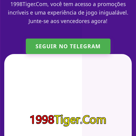
1998Tiger.Com, você tem acesso a promoções
incríveis e uma experiência de jogo inigualável.
Junte-se aos vencedores agora!
SEGUIR NO TELEGRAM