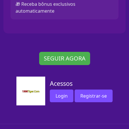
🎁 Receba bônus exclusivos
automaticamente
SEGUIR AGORA
Acessos
Login
Registrar-se