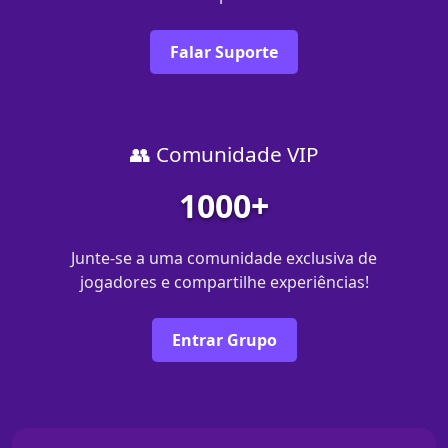
Falar Suporte
👥 Comunidade VIP
1000+
Junte-se a uma comunidade exclusiva de
jogadores e compartilhe experiências!
Entrar Grupo