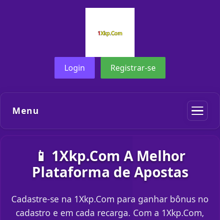
Login
Registrar-se
Menu
📱 1Xkp.Com A Melhor
Plataforma de Apostas
Cadastre-se na 1Xkp.Com para ganhar bônus no
cadastro e em cada recarga. Com a 1Xkp.Com,