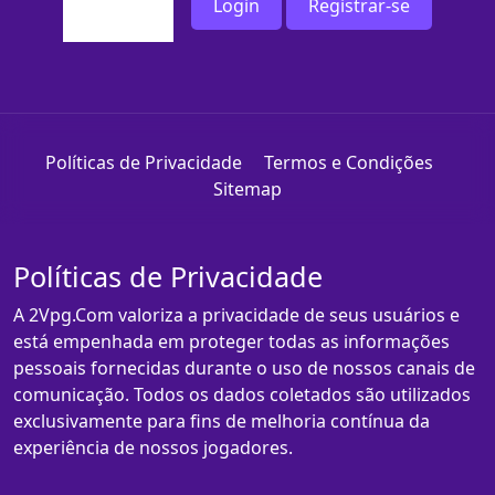
Login
Registrar-se
Políticas de Privacidade
Termos e Condições
Sitemap
Políticas de Privacidade
A 2Vpg.Com valoriza a privacidade de seus usuários e
está empenhada em proteger todas as informações
pessoais fornecidas durante o uso de nossos canais de
comunicação. Todos os dados coletados são utilizados
exclusivamente para fins de melhoria contínua da
experiência de nossos jogadores.