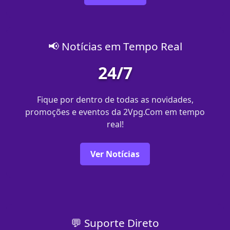
📢 Notícias em Tempo Real
24/7
Fique por dentro de todas as novidades,
promoções e eventos da 2Vpg.Com em tempo
real!
Ver Notícias
💬 Suporte Direto