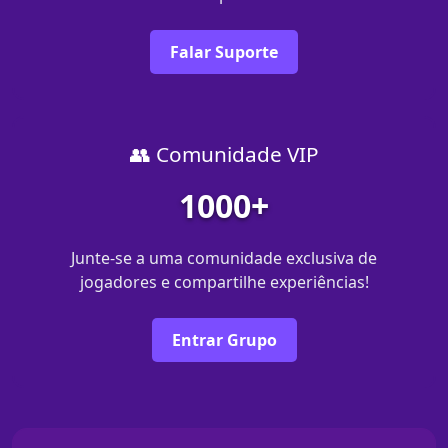
Falar Suporte
👥 Comunidade VIP
1000+
Junte-se a uma comunidade exclusiva de
jogadores e compartilhe experiências!
Entrar Grupo