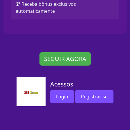
🎁 Receba bônus exclusivos
automaticamente
SEGUIR AGORA
Acessos
Login
Registrar-se