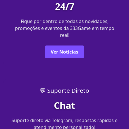
24/7
Fique por dentro de todas as novidades,
promoções e eventos da 333Game em tempo
real!
Ver Notícias
💬 Suporte Direto
Chat
Suporte direto via Telegram, respostas rápidas e
atendimento personalizado!