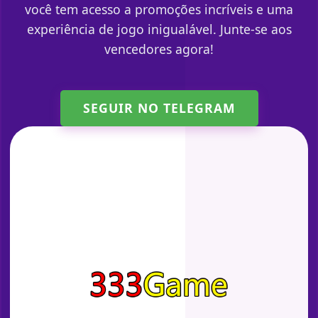
você tem acesso a promoções incríveis e uma
experiência de jogo inigualável. Junte-se aos
vencedores agora!
SEGUIR NO TELEGRAM