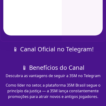
📱 Canal Oficial no Telegram!
📱 Benefícios do Canal
Descubra as vantagens de seguir a 35M no Telegram
Como líder no setor, a plataforma 35M Brasil segue o
princípio da justiça — a 35M lança constantemente
promoções para atrair novos e antigos jogadores.