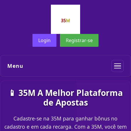
Login
Registrar-se
Menu
📱 35M A Melhor Plataforma
de Apostas
Cadastre-se na 35M para ganhar bônus no
cadastro e em cada recarga. Com a 35M, você tem