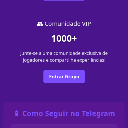
👥 Comunidade VIP
1000+
Junte-se a uma comunidade exclusiva de
jogadores e compartilhe experiências!
Entrar Grupo
📱 Como Seguir no Telegram