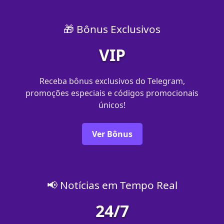
🎁 Bônus Exclusivos
VIP
Receba bônus exclusivos do Telegram,
promoções especiais e códigos promocionais
únicos!
Ver Bônus
📢 Notícias em Tempo Real
24/7