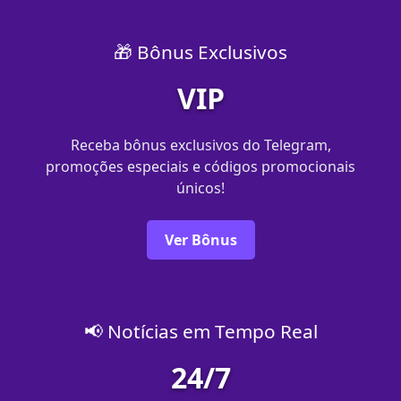
🎁 Bônus Exclusivos
VIP
Receba bônus exclusivos do Telegram,
promoções especiais e códigos promocionais
únicos!
Ver Bônus
📢 Notícias em Tempo Real
24/7