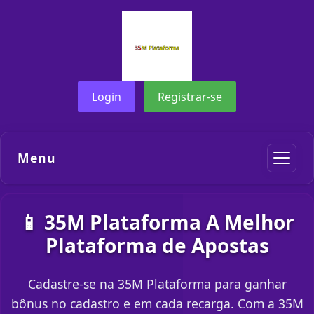
Login
Registrar-se
Menu
📱 35M Plataforma A Melhor
Plataforma de Apostas
Cadastre-se na 35M Plataforma para ganhar
bônus no cadastro e em cada recarga. Com a 35M