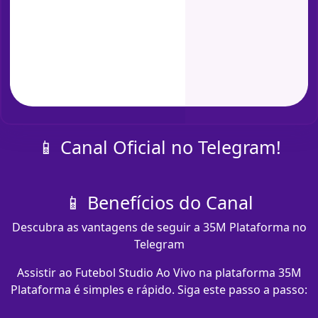
📱 Canal Oficial no Telegram!
📱 Benefícios do Canal
Descubra as vantagens de seguir a 35M Plataforma no
Telegram
Assistir ao Futebol Studio Ao Vivo na plataforma 35M
Plataforma é simples e rápido. Siga este passo a passo: