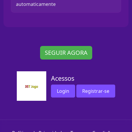
automaticamente
SEGUIR AGORA
Acessos
Login
Registrar-se