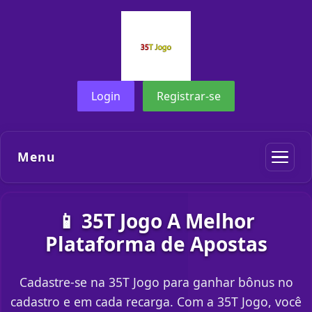
Login
Registrar-se
Menu
📱 35T Jogo A Melhor
Plataforma de Apostas
Cadastre-se na 35T Jogo para ganhar bônus no
cadastro e em cada recarga. Com a 35T Jogo, você