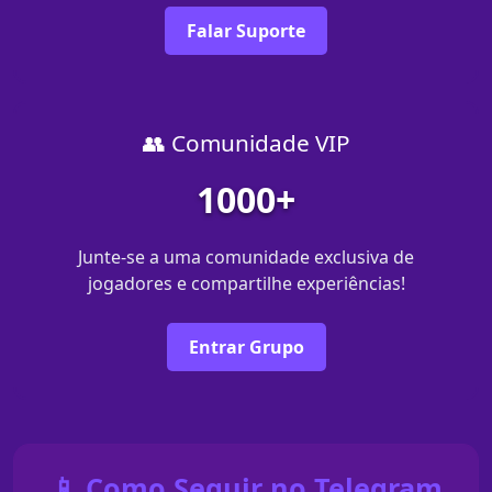
Falar Suporte
👥 Comunidade VIP
1000+
Junte-se a uma comunidade exclusiva de
jogadores e compartilhe experiências!
Entrar Grupo
📱 Como Seguir no Telegram