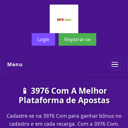
Login
Registrar-se
Menu
📱 3976 Com A Melhor
Plataforma de Apostas
Cadastre-se na 3976 Com para ganhar bônus no
cadastro e em cada recarga. Com a 3976 Com,