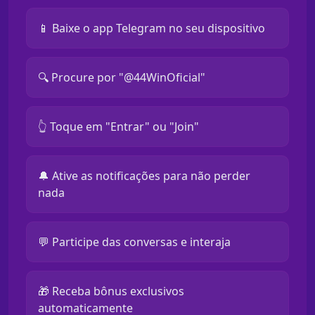
📱 Baixe o app Telegram no seu dispositivo
🔍 Procure por "@44WinOficial"
👆 Toque em "Entrar" ou "Join"
🔔 Ative as notificações para não perder
nada
💬 Participe das conversas e interaja
🎁 Receba bônus exclusivos
automaticamente