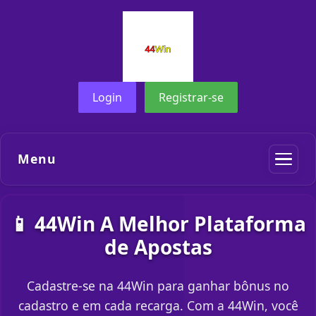
Login
Registrar-se
Menu
📱 44Win A Melhor Plataforma
de Apostas
Cadastre-se na 44Win para ganhar bônus no
cadastro e em cada recarga. Com a 44Win, você