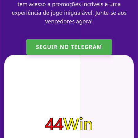
tem acesso a promoções incríveis e uma
experiência de jogo inigualável. Junte-se aos
vencedores agora!
SEGUIR NO TELEGRAM