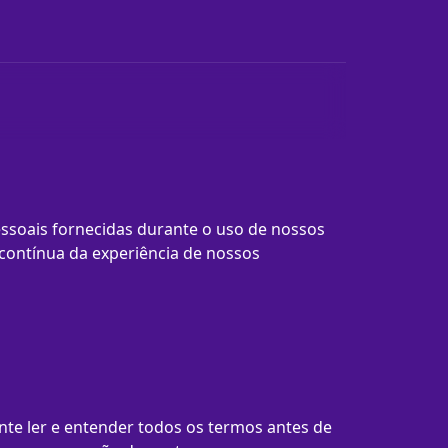
essoais fornecidas durante o uso de nossos
 contínua da experiência de nossos
nte ler e entender todos os termos antes de