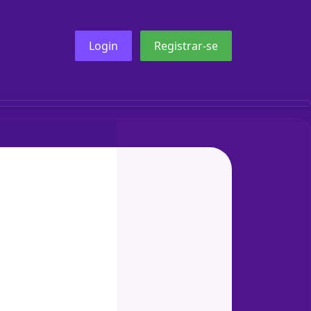
Login
Registrar-se