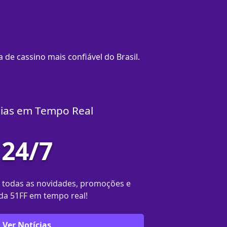
 de cassino mais confiável do Brasil.
cias em Tempo Real
24/7
e todas as novidades, promoções e
da 51FF em tempo real!
Ver Notícias