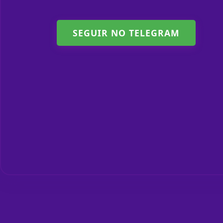
SEGUIR NO TELEGRAM