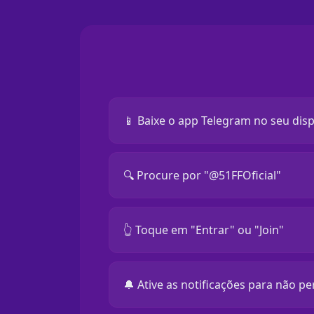
📱 Baixe o app Telegram no seu disp
🔍 Procure por "@51FFOficial"
👆 Toque em "Entrar" ou "Join"
🔔 Ative as notificações para não p