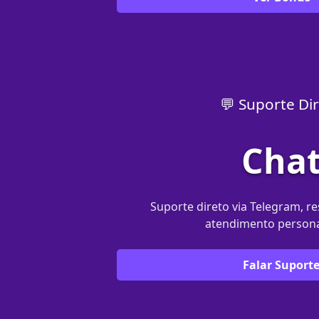
💬 Suporte Di
Cha
Suporte direto via Telegram, r
atendimento persona
Falar Suport