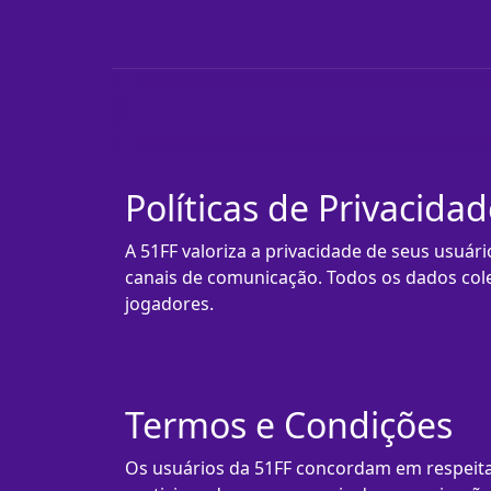
Políticas de Privacida
A 51FF valoriza a privacidade de seus usuá
canais de comunicação. Todos os dados cole
jogadores.
Termos e Condições
Os usuários da 51FF concordam em respeitar