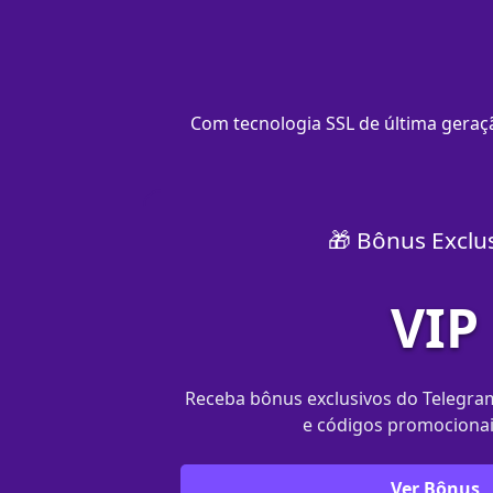
Com tecnologia SSL de última geração
🎁 Bônus Exclu
VIP
Receba bônus exclusivos do Telegra
e códigos promocionai
Ver Bônus