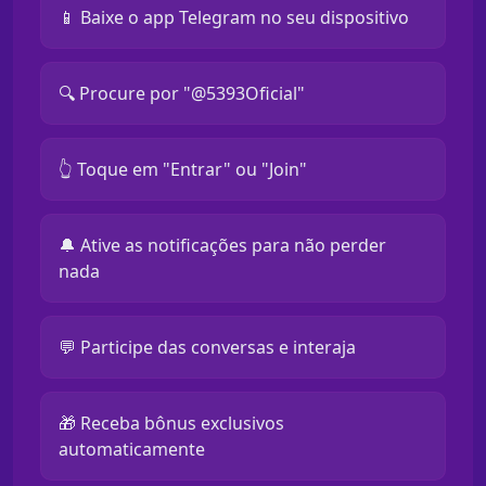
📱 Baixe o app Telegram no seu dispositivo
🔍 Procure por "@5393Oficial"
👆 Toque em "Entrar" ou "Join"
🔔 Ative as notificações para não perder
nada
💬 Participe das conversas e interaja
🎁 Receba bônus exclusivos
automaticamente