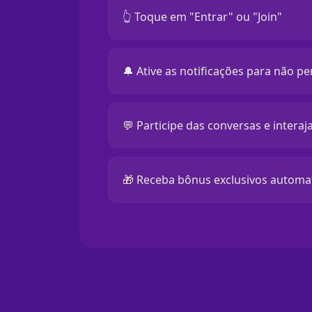
👆 Toque em "Entrar" ou "Join"
🔔 Ative as notificações para não p
💬 Participe das conversas e interaj
🎁 Receba bônus exclusivos autom