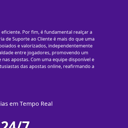
iciente. Por fim, é fundamental realçar a
oria de Suporte ao Cliente é mais do que uma
apoiados e valorizados, independentemente
lealdade entre jogadores, promovendo um
e nas apostas. Com uma equipe disponível e
tusiastas das apostas online, reafirmando a
cias em Tempo Real
24/7