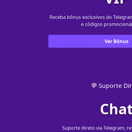
Receba bônus exclusivos do Telegra
e códigos promocionai
Ver Bônus
💬 Suporte Di
Cha
Suporte direto via Telegram, r