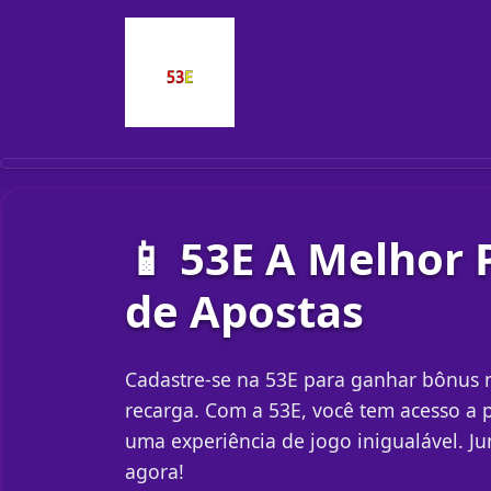
📱 53E A Melhor 
de Apostas
Cadastre-se na 53E para ganhar bônus 
recarga. Com a 53E, você tem acesso a 
uma experiência de jogo inigualável. J
agora!