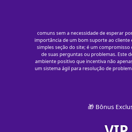
comuns sem a necessidade de esperar por 
importância de um bom suporte ao cliente 
simples seção do site; é um compromisso 
de suas perguntas ou problemas. Este d
ambiente positivo que incentiva não apena
um sistema ágil para resolução de problema
🎁 Bônus Exclu
VIP