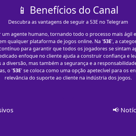
📱 Benefícios do Canal
Descubra as vantagens de seguir a 53E no Telegram
um agente humano, tornando todo o processo mais ágil e ef
em qualquer plataforma de jogos online. Na '
53E
', a categ
contínuo para garantir que todos os jogadores se sintam 
edicado enfoque no cliente ajuda a construir confiança e 
s a diversão, mas também a segurança e a responsabilidad
s, o '
53E
' se coloca como uma opção apetecível para os en
relevância do suporte ao cliente na indústria dos jogos.
sivos
📢 Notí