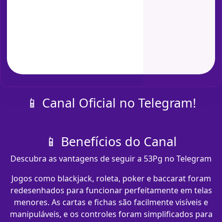
📱 Canal Oficial no Telegram!
📱 Benefícios do Canal
Descubra as vantagens de seguir a 53Pg no Telegram
Jogos como blackjack, roleta, poker e baccarat foram
redesenhados para funcionar perfeitamente em telas
menores. As cartas e fichas são facilmente visíveis e
manipuláveis, e os controles foram simplificados para