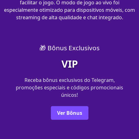
facilitar o jogo. O modo de jogo ao vivo foi
especialmente otimizado para dispositivos móveis, com
streaming de alta qualidade e chat integrado.
🎁 Bônus Exclusivos
VIP
Receba bônus exclusivos do Telegram,
promoções especiais e códigos promocionais
únicos!
Ver Bônus