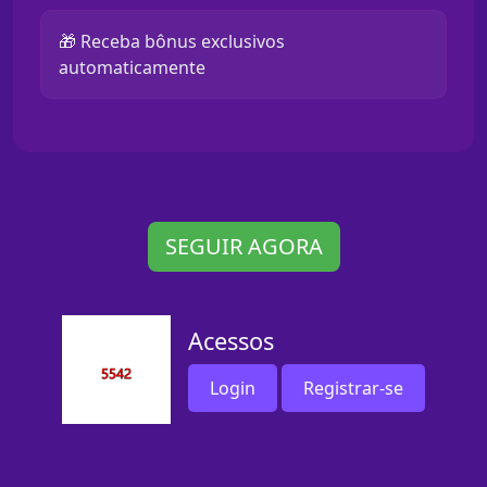
🎁 Receba bônus exclusivos
automaticamente
SEGUIR AGORA
Acessos
Login
Registrar-se