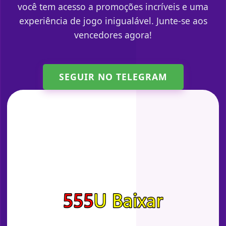
você tem acesso a promoções incríveis e uma
experiência de jogo inigualável. Junte-se aos
vencedores agora!
SEGUIR NO TELEGRAM