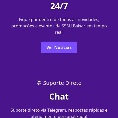
24/7
Fique por dentro de todas as novidades,
promoções e eventos da 555U Baixar em tempo
real!
Ver Notícias
💬 Suporte Direto
Chat
Suporte direto via Telegram, respostas rápidas e
atendimento personalizado!