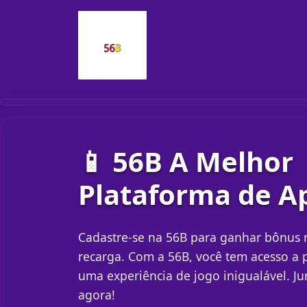
📱 56B A Melhor
Plataforma de A
Cadastre-se na 56B para ganhar bônus 
recarga. Com a 56B, você tem acesso a 
uma experiência de jogo inigualável. J
agora!