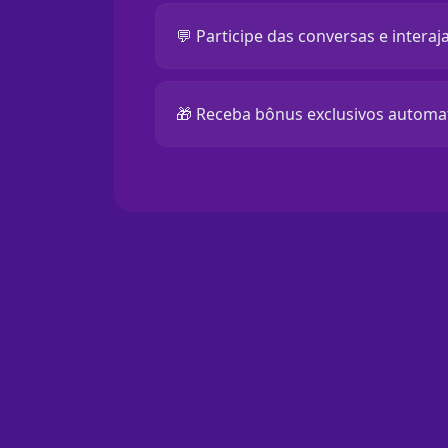
💬 Participe das conversas e interaj
🎁 Receba bônus exclusivos autom