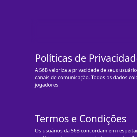
Políticas de Privacida
A 56B valoriza a privacidade de seus usuár
canais de comunicação. Todos os dados cole
jogadores.
Termos e Condições
Os usuários da 56B concordam em respeitar 