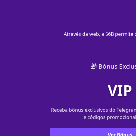
Através da web, a 56B permite 
🎁 Bônus Exclu
VIP
Receba bônus exclusivos do Telegra
e códigos promocionai
Ver Bônus