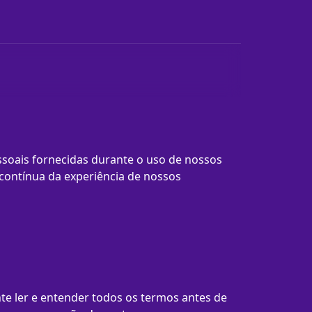
ssoais fornecidas durante o uso de nossos
 contínua da experiência de nossos
te ler e entender todos os termos antes de