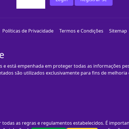
Políticas de Privacidade
Termos e Condições
Sitemap
de
ios e está empenhada em proteger todas as informações pe
tados são utilizados exclusivamente para fins de melhoria
todas as regras e regulamentos estabelecidos. É importan