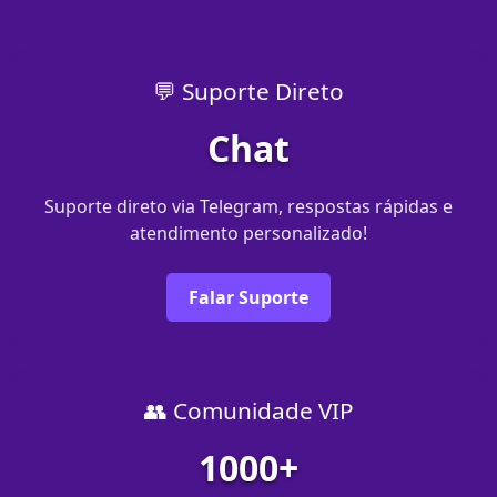
💬 Suporte Direto
Chat
Suporte direto via Telegram, respostas rápidas e
atendimento personalizado!
Falar Suporte
👥 Comunidade VIP
1000+