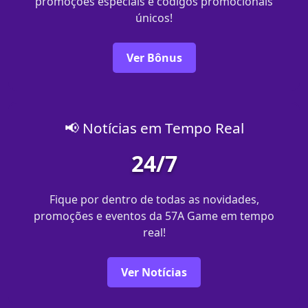
promoções especiais e códigos promocionais
únicos!
Ver Bônus
📢 Notícias em Tempo Real
24/7
Fique por dentro de todas as novidades,
promoções e eventos da 57A Game em tempo
real!
Ver Notícias