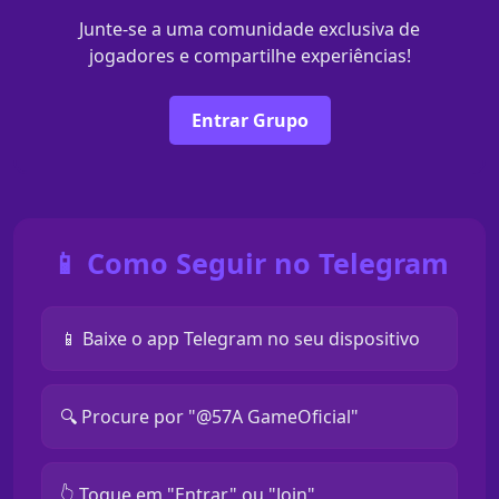
Junte-se a uma comunidade exclusiva de
jogadores e compartilhe experiências!
Entrar Grupo
📱 Como Seguir no Telegram
📱 Baixe o app Telegram no seu dispositivo
🔍 Procure por "@57A GameOficial"
👆 Toque em "Entrar" ou "Join"