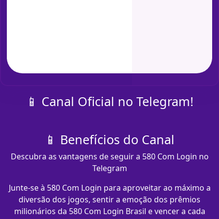
📱 Canal Oficial no Telegram!
📱 Benefícios do Canal
Descubra as vantagens de seguir a 580 Com Login no
Telegram
Junte-se à 580 Com Login para aproveitar ao máximo a
diversão dos jogos, sentir a emoção dos prêmios
milionários da 580 Com Login Brasil e vencer a cada