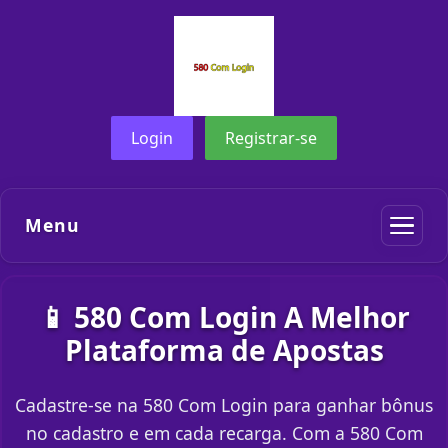
Login
Registrar-se
Menu
📱 580 Com Login A Melhor
Plataforma de Apostas
Cadastre-se na 580 Com Login para ganhar bônus
no cadastro e em cada recarga. Com a 580 Com