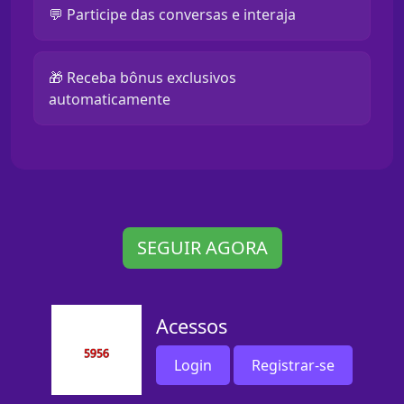
💬 Participe das conversas e interaja
🎁 Receba bônus exclusivos
automaticamente
SEGUIR AGORA
Acessos
Login
Registrar-se