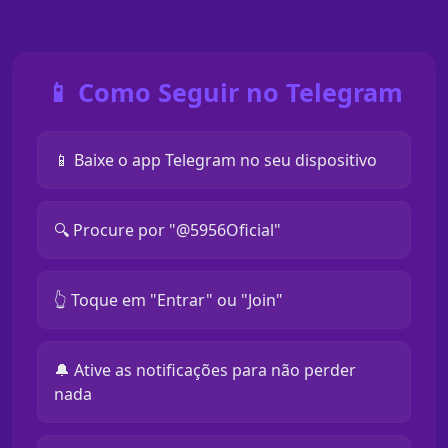
📱 Como Seguir no Telegram
📱 Baixe o app Telegram no seu dispositivo
🔍 Procure por "@5956Oficial"
👆 Toque em "Entrar" ou "Join"
🔔 Ative as notificações para não perder
nada