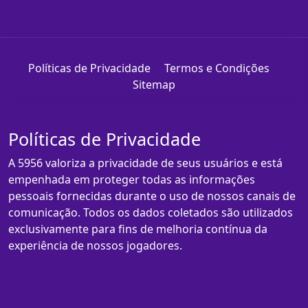
Políticas de Privacidade
Termos e Condições
Sitemap
Políticas de Privacidade
A 5956 valoriza a privacidade de seus usuários e está
empenhada em proteger todas as informações
pessoais fornecidas durante o uso de nossos canais de
comunicação. Todos os dados coletados são utilizados
exclusivamente para fins de melhoria contínua da
experiência de nossos jogadores.