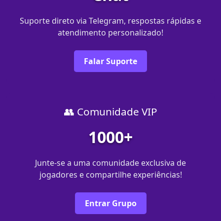
Suporte direto via Telegram, respostas rápidas e
atendimento personalizado!
Falar Suporte
👥 Comunidade VIP
1000+
Junte-se a uma comunidade exclusiva de
jogadores e compartilhe experiências!
Entrar Grupo