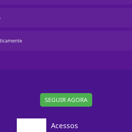
a
aticamente
SEGUIR AGORA
Acessos