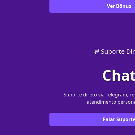
Ver Bônus
💬 Suporte Di
Cha
Suporte direto via Telegram, r
atendimento persona
Falar Suport