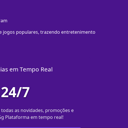
gram
 jogos populares, trazendo entretenimento
cias em Tempo Real
24/7
e todas as novidades, promoções e
g Plataforma em tempo real!