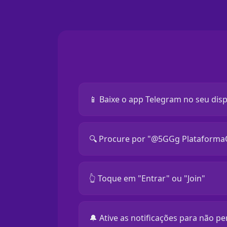
📱 Baixe o app Telegram no seu disp
🔍 Procure por "@5GGg PlataformaO
👆 Toque em "Entrar" ou "Join"
🔔 Ative as notificações para não p