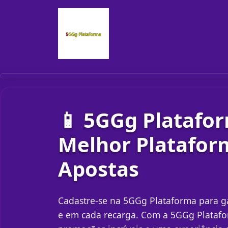
📱 5GGg Platafo
Melhor Platafor
Apostas
Cadastre-se na 5GGg Plataforma para g
e em cada recarga. Com a 5GGg Platafo