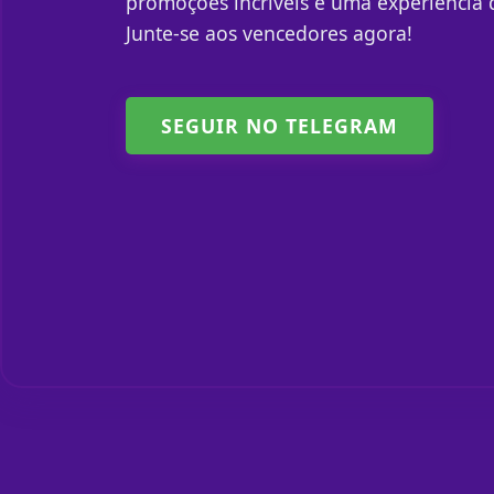
promoções incríveis e uma experiência d
Junte-se aos vencedores agora!
SEGUIR NO TELEGRAM