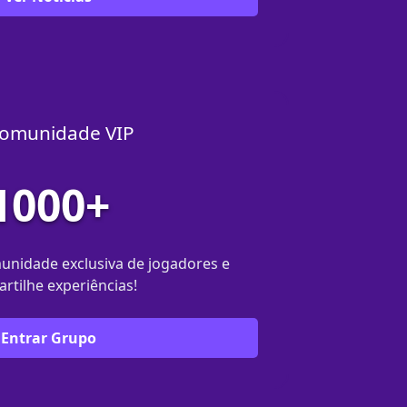
Comunidade VIP
1000+
unidade exclusiva de jogadores e
rtilhe experiências!
Entrar Grupo