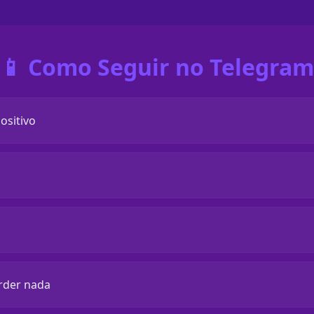
📱 Como Seguir no Telegram
ositivo
erder nada