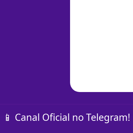
📱 Canal Oficial no Telegram!