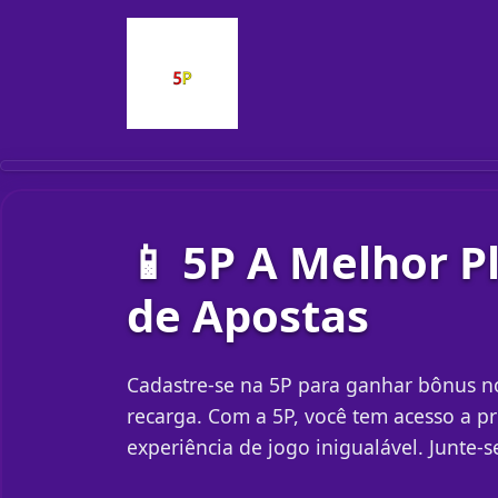
📱 5P A Melhor 
de Apostas
Cadastre-se na 5P para ganhar bônus n
recarga. Com a 5P, você tem acesso a p
experiência de jogo inigualável. Junte-