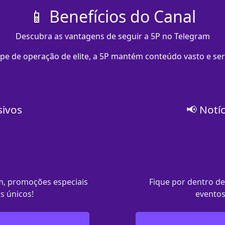
📱 Benefícios do Canal
Descubra as vantagens de seguir a 5P no Telegram
 de operação de elite, a 5P mantém conteúdo vasto e servi
sivos
📢 Notí
m, promoções especiais
Fique por dentro d
s únicos!
eventos