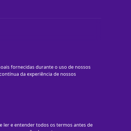
soais fornecidas durante o uso de nossos
 contínua da experiência de nossos
e ler e entender todos os termos antes de