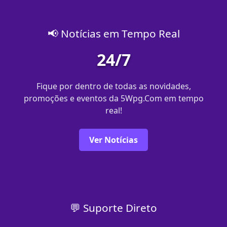
📢 Notícias em Tempo Real
24/7
Fique por dentro de todas as novidades,
promoções e eventos da 5Wpg.Com em tempo
real!
Ver Notícias
💬 Suporte Direto