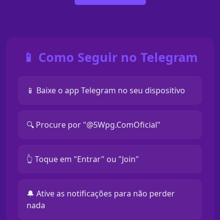
📱 Como Seguir no Telegram
📱 Baixe o app Telegram no seu dispositivo
🔍 Procure por "@5Wpg.ComOficial"
👆 Toque em "Entrar" ou "Join"
🔔 Ative as notificações para não perder
nada