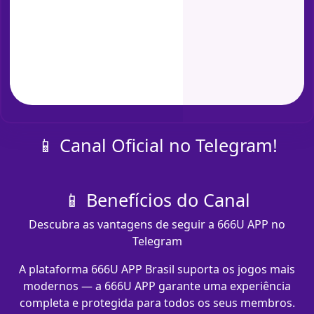
📱 Canal Oficial no Telegram!
📱 Benefícios do Canal
Descubra as vantagens de seguir a 666U APP no
Telegram
A plataforma 666U APP Brasil suporta os jogos mais
modernos — a 666U APP garante uma experiência
completa e protegida para todos os seus membros.