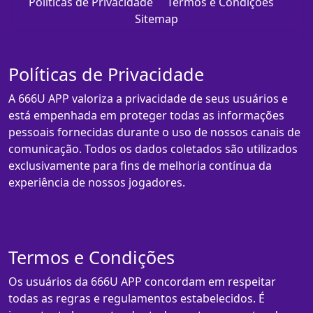
Políticas de Privacidade
Termos e Condições
Sitemap
Políticas de Privacidade
A 666U APP valoriza a privacidade de seus usuários e
está empenhada em proteger todas as informações
pessoais fornecidas durante o uso de nossos canais de
comunicação. Todos os dados coletados são utilizados
exclusivamente para fins de melhoria contínua da
experiência de nossos jogadores.
Termos e Condições
Os usuários da 666U APP concordam em respeitar
todas as regras e regulamentos estabelecidos. É