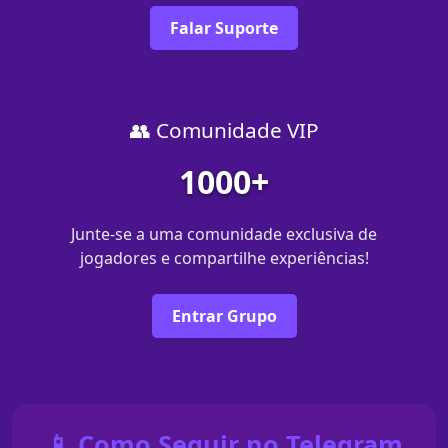
Falar Suporte
👥 Comunidade VIP
1000+
Junte-se a uma comunidade exclusiva de
jogadores e compartilhe experiências!
Entrar Grupo
📱 Como Seguir no Telegram