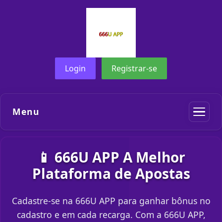
Login
Registrar-se
Menu
📱 666U APP A Melhor
Plataforma de Apostas
Cadastre-se na 666U APP para ganhar bônus no
cadastro e em cada recarga. Com a 666U APP,