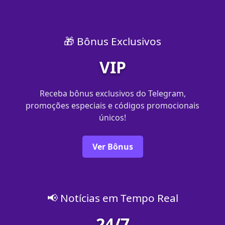
🎁 Bônus Exclusivos
VIP
Receba bônus exclusivos do Telegram,
promoções especiais e códigos promocionais
únicos!
Ver Bônus
📢 Notícias em Tempo Real
24/7