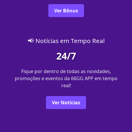
Ver Bônus
📢 Notícias em Tempo Real
24/7
Fique por dentro de todas as novidades,
promoções e eventos da 66GG APP em tempo
real!
Ver Notícias