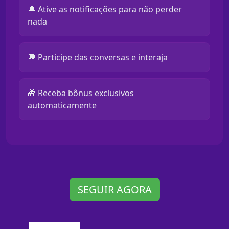
🔔 Ative as notificações para não perder
nada
💬 Participe das conversas e interaja
🎁 Receba bônus exclusivos
automaticamente
SEGUIR AGORA