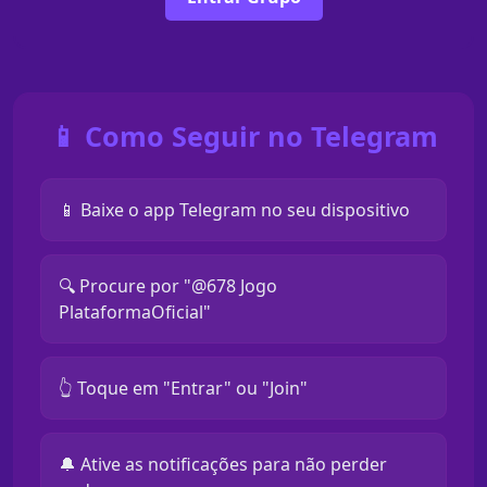
📱 Como Seguir no Telegram
📱 Baixe o app Telegram no seu dispositivo
🔍 Procure por "@678 Jogo
PlataformaOficial"
👆 Toque em "Entrar" ou "Join"
🔔 Ative as notificações para não perder