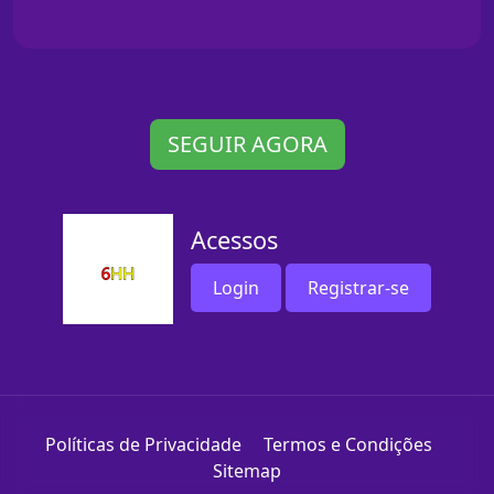
SEGUIR AGORA
Acessos
Login
Registrar-se
Políticas de Privacidade
Termos e Condições
Sitemap