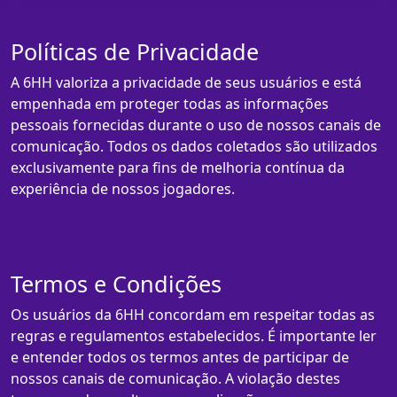
Políticas de Privacidade
A 6HH valoriza a privacidade de seus usuários e está
empenhada em proteger todas as informações
pessoais fornecidas durante o uso de nossos canais de
comunicação. Todos os dados coletados são utilizados
exclusivamente para fins de melhoria contínua da
experiência de nossos jogadores.
Termos e Condições
Os usuários da 6HH concordam em respeitar todas as
regras e regulamentos estabelecidos. É importante ler
e entender todos os termos antes de participar de
nossos canais de comunicação. A violação destes