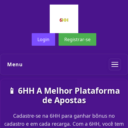
Login
Registrar-se
Menu
📱 6HH A Melhor Plataforma
de Apostas
Cadastre-se na 6HH para ganhar bônus no
cadastro e em cada recarga. Com a 6HH, você tem