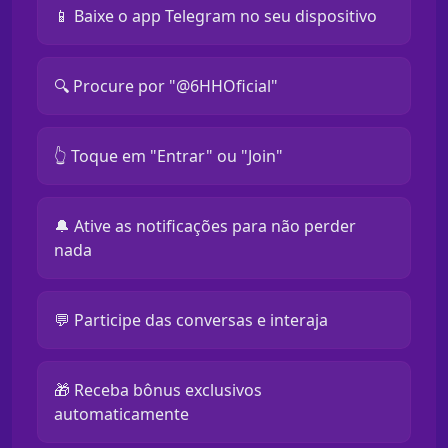
📱 Baixe o app Telegram no seu dispositivo
🔍 Procure por "@6HHOficial"
👆 Toque em "Entrar" ou "Join"
🔔 Ative as notificações para não perder
nada
💬 Participe das conversas e interaja
🎁 Receba bônus exclusivos
automaticamente