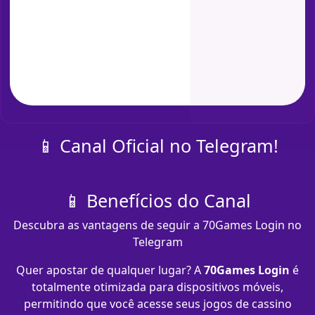
📱 Canal Oficial no Telegram!
📱 Benefícios do Canal
Descubra as vantagens de seguir a 70Games Login no
Telegram
Quer apostar de qualquer lugar? A
70Games Login
é
totalmente otimizada para dispositivos móveis,
permitindo que você acesse seus jogos de cassino