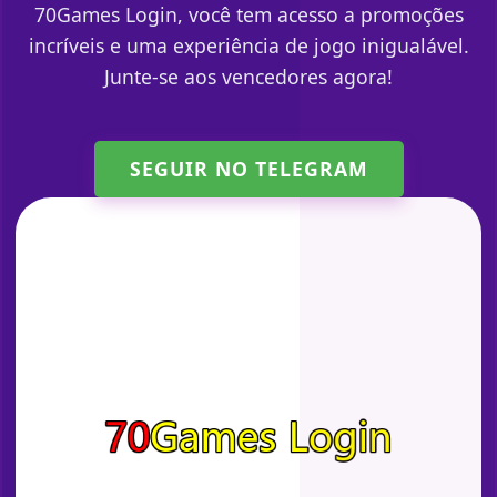
70Games Login, você tem acesso a promoções
incríveis e uma experiência de jogo inigualável.
Junte-se aos vencedores agora!
SEGUIR NO TELEGRAM