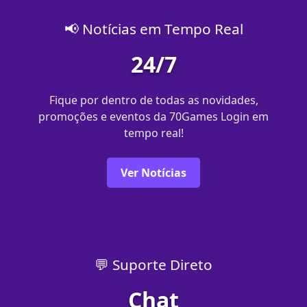
📢 Notícias em Tempo Real
24/7
Fique por dentro de todas as novidades,
promoções e eventos da 70Games Login em
tempo real!
Ver Notícias
💬 Suporte Direto
Chat