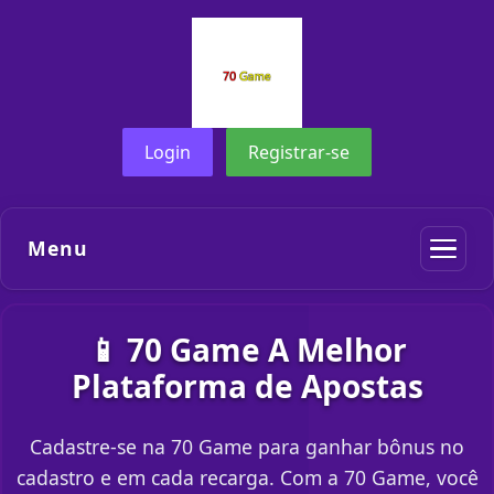
Login
Registrar-se
Menu
📱 70 Game A Melhor
Plataforma de Apostas
Cadastre-se na 70 Game para ganhar bônus no
cadastro e em cada recarga. Com a 70 Game, você