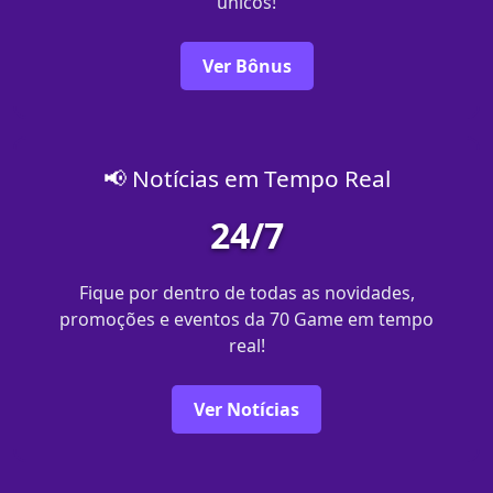
únicos!
Ver Bônus
📢 Notícias em Tempo Real
24/7
Fique por dentro de todas as novidades,
promoções e eventos da 70 Game em tempo
real!
Ver Notícias