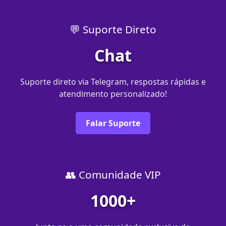
💬 Suporte Direto
Chat
Suporte direto via Telegram, respostas rápidas e
atendimento personalizado!
Falar Suporte
👥 Comunidade VIP
1000+