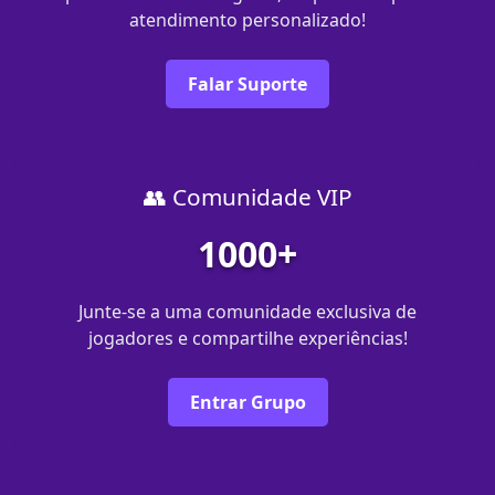
atendimento personalizado!
Falar Suporte
👥 Comunidade VIP
1000+
Junte-se a uma comunidade exclusiva de
jogadores e compartilhe experiências!
Entrar Grupo