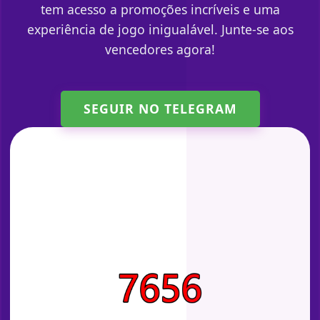
tem acesso a promoções incríveis e uma
experiência de jogo inigualável. Junte-se aos
vencedores agora!
SEGUIR NO TELEGRAM