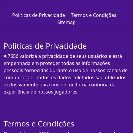
Políticas de Privacidade
Termos e Condições
Sitemap
Políticas de Privacidade
A 7656 valoriza a privacidade de seus usuários e está
empenhada em proteger todas as informações
pessoais fornecidas durante o uso de nossos canais de
comunicação. Todos os dados coletados são utilizados
exclusivamente para fins de melhoria contínua da
experiência de nossos jogadores.
Termos e Condições