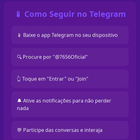
📱 Como Seguir no Telegram
📱 Baixe o app Telegram no seu dispositivo
🔍 Procure por "@7656Oficial"
👆 Toque em "Entrar" ou "Join"
🔔 Ative as notificações para não perder
nada
💬 Participe das conversas e interaja