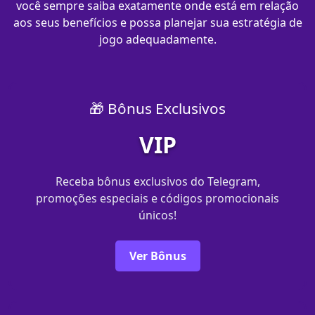
você sempre saiba exatamente onde está em relação
aos seus benefícios e possa planejar sua estratégia de
jogo adequadamente.
🎁 Bônus Exclusivos
VIP
Receba bônus exclusivos do Telegram,
promoções especiais e códigos promocionais
únicos!
Ver Bônus