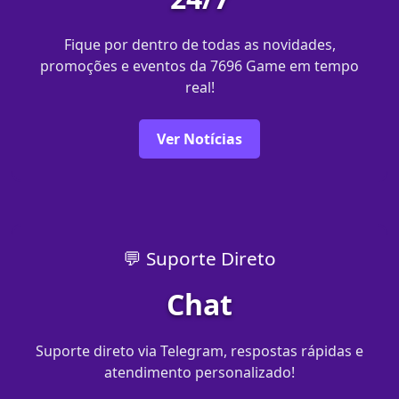
Fique por dentro de todas as novidades,
promoções e eventos da 7696 Game em tempo
real!
Ver Notícias
💬 Suporte Direto
Chat
Suporte direto via Telegram, respostas rápidas e
atendimento personalizado!