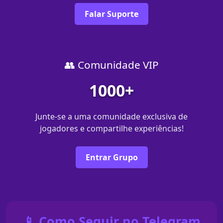
Falar Suporte
👥 Comunidade VIP
1000+
Junte-se a uma comunidade exclusiva de
jogadores e compartilhe experiências!
Entrar Grupo
📱 Como Seguir no Telegram