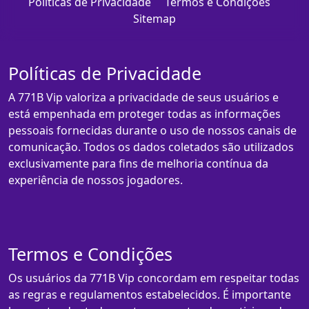
Políticas de Privacidade
Termos e Condições
Sitemap
Políticas de Privacidade
A 771B Vip valoriza a privacidade de seus usuários e
está empenhada em proteger todas as informações
pessoais fornecidas durante o uso de nossos canais de
comunicação. Todos os dados coletados são utilizados
exclusivamente para fins de melhoria contínua da
experiência de nossos jogadores.
Termos e Condições
Os usuários da 771B Vip concordam em respeitar todas
as regras e regulamentos estabelecidos. É importante