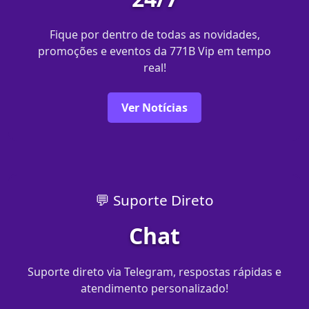
Fique por dentro de todas as novidades,
promoções e eventos da 771B Vip em tempo
real!
Ver Notícias
💬 Suporte Direto
Chat
Suporte direto via Telegram, respostas rápidas e
atendimento personalizado!