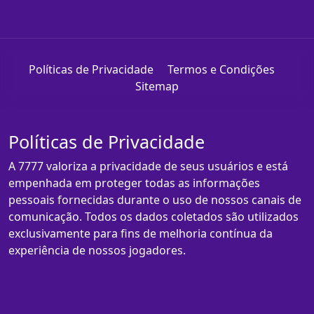
Políticas de Privacidade
Termos e Condições
Sitemap
Políticas de Privacidade
A 7777 valoriza a privacidade de seus usuários e está
empenhada em proteger todas as informações
pessoais fornecidas durante o uso de nossos canais de
comunicação. Todos os dados coletados são utilizados
exclusivamente para fins de melhoria contínua da
experiência de nossos jogadores.