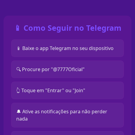
📱 Como Seguir no Telegram
📱 Baixe o app Telegram no seu dispositivo
🔍 Procure por "@7777Oficial"
👆 Toque em "Entrar" ou "Join"
🔔 Ative as notificações para não perder
nada