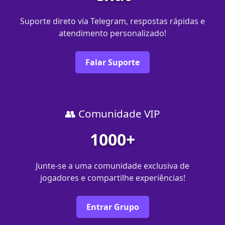
Suporte direto via Telegram, respostas rápidas e
atendimento personalizado!
Falar Suporte
👥 Comunidade VIP
1000+
Junte-se a uma comunidade exclusiva de
jogadores e compartilhe experiências!
Entrar Grupo