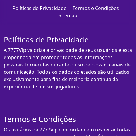
Políticas de Privacidade
Termos e Condições
Sitemap
Políticas de Privacidade
A 7777Vip valoriza a privacidade de seus usuários e está
empenhada em proteger todas as informações
pessoais fornecidas durante o uso de nossos canais de
comunicação. Todos os dados coletados são utilizados
exclusivamente para fins de melhoria contínua da
experiência de nossos jogadores.
Termos e Condições
Os usuários da 7777Vip concordam em respeitar todas