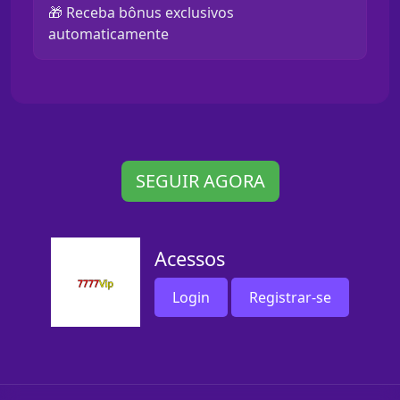
🎁 Receba bônus exclusivos
automaticamente
SEGUIR AGORA
Acessos
Login
Registrar-se