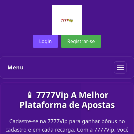
Login
Registrar-se
Menu
📱 7777Vip A Melhor
Plataforma de Apostas
Cadastre-se na 7777Vip para ganhar bônus no
cadastro e em cada recarga. Com a 7777Vip, você