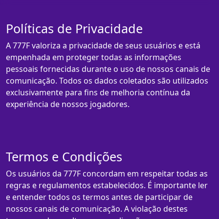
Políticas de Privacidade
A 777F valoriza a privacidade de seus usuários e está
empenhada em proteger todas as informações
pessoais fornecidas durante o uso de nossos canais de
comunicação. Todos os dados coletados são utilizados
exclusivamente para fins de melhoria contínua da
experiência de nossos jogadores.
Termos e Condições
Os usuários da 777F concordam em respeitar todas as
regras e regulamentos estabelecidos. É importante ler
e entender todos os termos antes de participar de
nossos canais de comunicação. A violação destes