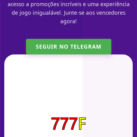
acesso a promoções incríveis e uma experiência
de jogo inigualável. Junte-se aos vencedores
agora!
SEGUIR NO TELEGRAM