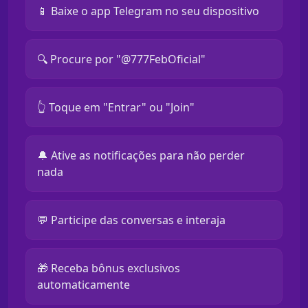
📱 Baixe o app Telegram no seu dispositivo
🔍 Procure por "@777FebOficial"
👆 Toque em "Entrar" ou "Join"
🔔 Ative as notificações para não perder
nada
💬 Participe das conversas e interaja
🎁 Receba bônus exclusivos
automaticamente