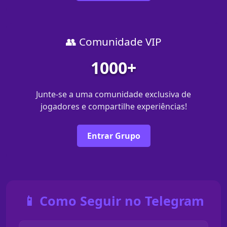
👥 Comunidade VIP
1000+
Junte-se a uma comunidade exclusiva de
jogadores e compartilhe experiências!
Entrar Grupo
📱 Como Seguir no Telegram