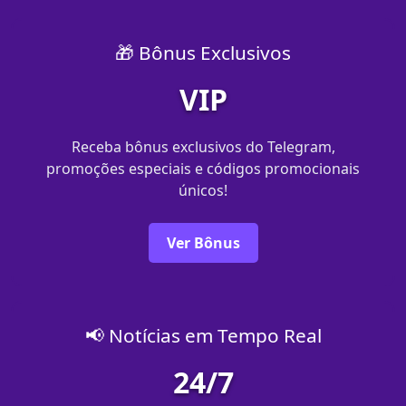
🎁 Bônus Exclusivos
VIP
Receba bônus exclusivos do Telegram,
promoções especiais e códigos promocionais
únicos!
Ver Bônus
📢 Notícias em Tempo Real
24/7