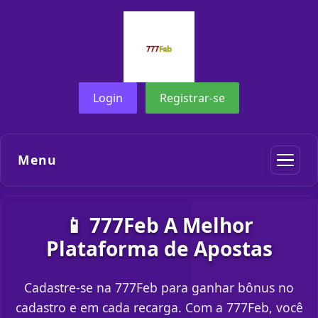
Login
Registrar-se
Menu
📱 777Feb A Melhor
Plataforma de Apostas
Cadastre-se na 777Feb para ganhar bônus no
cadastro e em cada recarga. Com a 777Feb, você