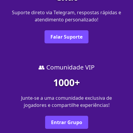
Suporte direto via Telegram, respostas rápidas e
atendimento personalizado!
Falar Suporte
👥 Comunidade VIP
1000+
Junte-se a uma comunidade exclusiva de
jogadores e compartilhe experiências!
Entrar Grupo