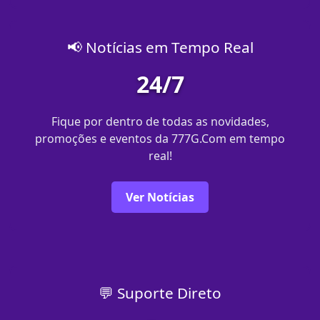
📢 Notícias em Tempo Real
24/7
Fique por dentro de todas as novidades,
promoções e eventos da 777G.Com em tempo
real!
Ver Notícias
💬 Suporte Direto