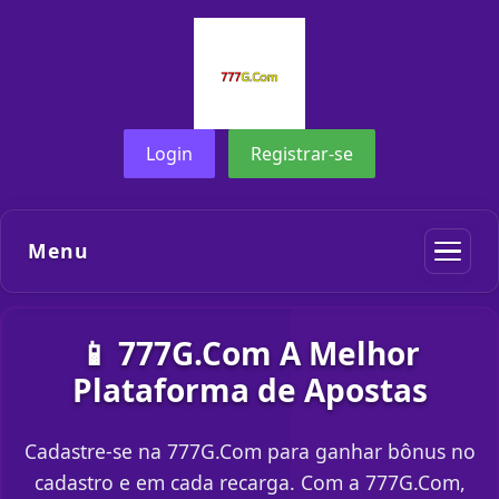
Login
Registrar-se
Menu
📱 777G.Com A Melhor
Plataforma de Apostas
Cadastre-se na 777G.Com para ganhar bônus no
cadastro e em cada recarga. Com a 777G.Com,