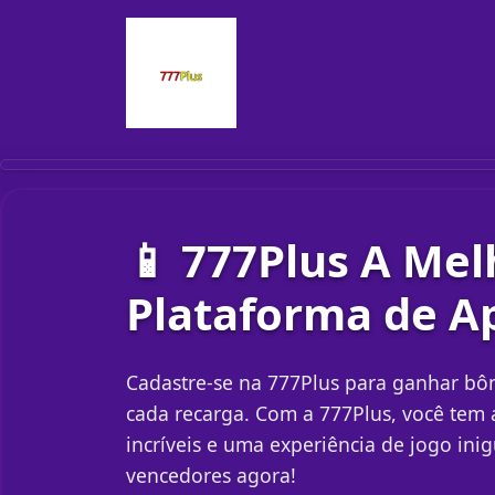
📱 777Plus A Mel
Plataforma de A
Cadastre-se na 777Plus para ganhar bô
cada recarga. Com a 777Plus, você tem
incríveis e uma experiência de jogo inig
vencedores agora!