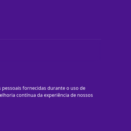
 pessoais fornecidas durante o uso de
elhoria contínua da experiência de nossos