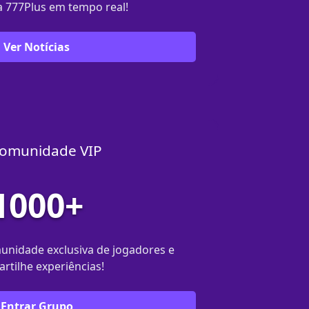
a 777Plus em tempo real!
Ver Notícias
Comunidade VIP
1000+
unidade exclusiva de jogadores e
rtilhe experiências!
Entrar Grupo