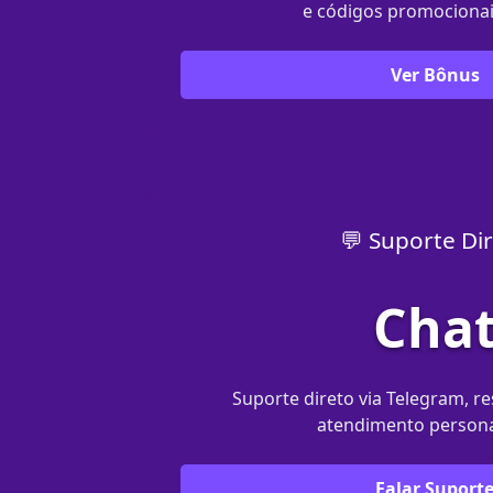
e códigos promocionai
Ver Bônus
💬 Suporte Di
Cha
Suporte direto via Telegram, r
atendimento persona
Falar Suport