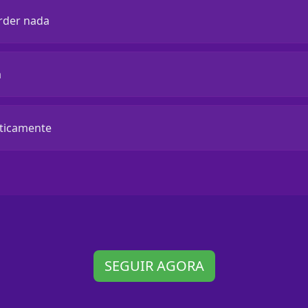
erder nada
a
aticamente
SEGUIR AGORA