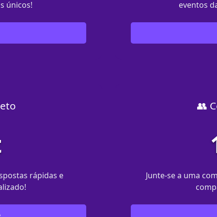
s únicos!
eventos d
reto
👥 
t
espostas rápidas e
Junte-se a uma com
lizado!
compa
e