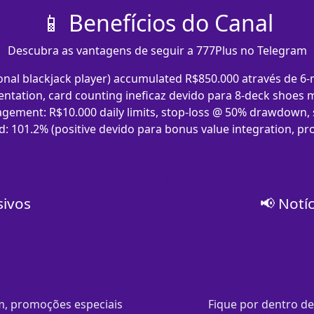
📱 Benefícios do Canal
Descubra as vantagens de seguir a 777Plus no Telegram
sional blackjack player) accumulated R$850.000 através de 6-
entation, card counting ineficaz devido para 8-deck shoes
agement: R$10.000 daily limits, stop-loss @ 50% drawdown, 
ed: 101.2% (positive devido para bonus value integration, 
sivos
📢 Notí
m, promoções especiais
Fique por dentro d