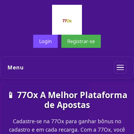
Login
Registrar-se
Menu
📱 77Ox A Melhor Plataforma
de Apostas
Cadastre-se na 77Ox para ganhar bônus no
cadastro e em cada recarga. Com a 77Ox, você