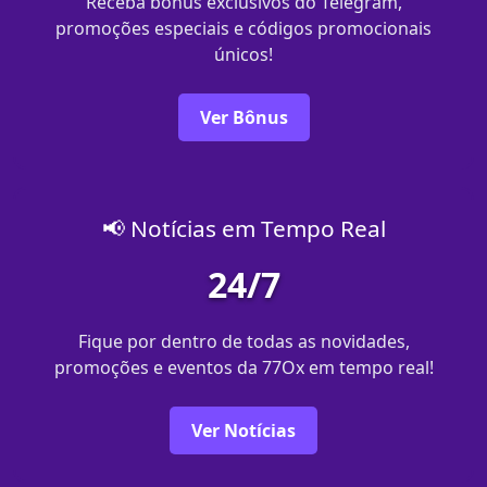
Receba bônus exclusivos do Telegram,
promoções especiais e códigos promocionais
únicos!
Ver Bônus
📢 Notícias em Tempo Real
24/7
Fique por dentro de todas as novidades,
promoções e eventos da 77Ox em tempo real!
Ver Notícias