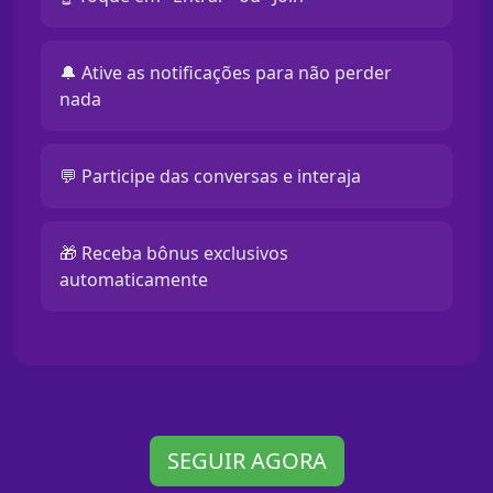
🔔 Ative as notificações para não perder
nada
💬 Participe das conversas e interaja
🎁 Receba bônus exclusivos
automaticamente
SEGUIR AGORA