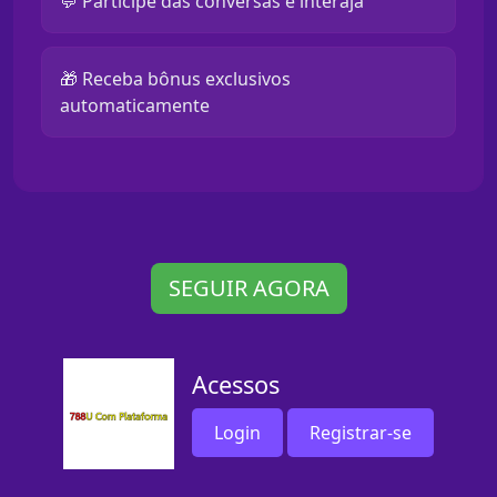
💬 Participe das conversas e interaja
🎁 Receba bônus exclusivos
automaticamente
SEGUIR AGORA
Acessos
Login
Registrar-se