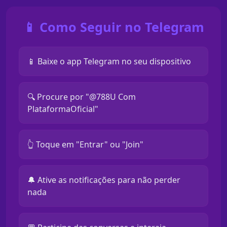
📱 Como Seguir no Telegram
📱 Baixe o app Telegram no seu dispositivo
🔍 Procure por "@788U Com
PlataformaOficial"
👆 Toque em "Entrar" ou "Join"
🔔 Ative as notificações para não perder
nada