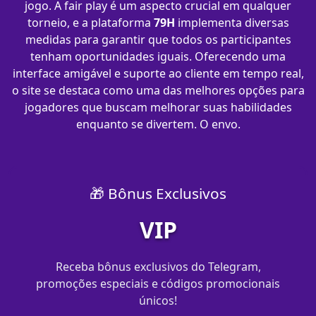
jogo. A fair play é um aspecto crucial em qualquer
torneio, e a plataforma
79H
implementa diversas
medidas para garantir que todos os participantes
tenham oportunidades iguais. Oferecendo uma
interface amigável e suporte ao cliente em tempo real,
o site se destaca como uma das melhores opções para
jogadores que buscam melhorar suas habilidades
enquanto se divertem. O envo.
🎁 Bônus Exclusivos
VIP
Receba bônus exclusivos do Telegram,
promoções especiais e códigos promocionais
únicos!