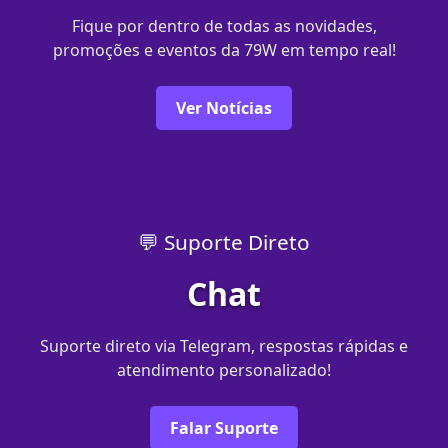
Fique por dentro de todas as novidades,
promoções e eventos da 79W em tempo real!
Ver Notícias
💬 Suporte Direto
Chat
Suporte direto via Telegram, respostas rápidas e
atendimento personalizado!
Falar Suporte