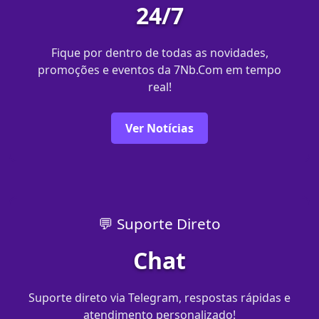
24/7
Fique por dentro de todas as novidades,
promoções e eventos da 7Nb.Com em tempo
real!
Ver Notícias
💬 Suporte Direto
Chat
Suporte direto via Telegram, respostas rápidas e
atendimento personalizado!