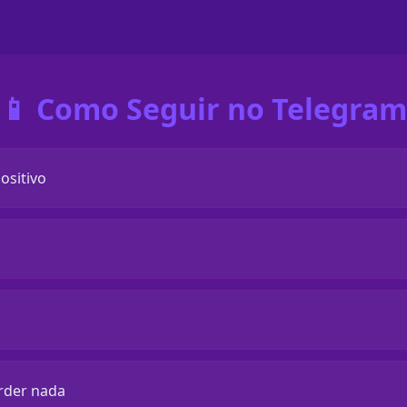
📱 Como Seguir no Telegram
ositivo
erder nada