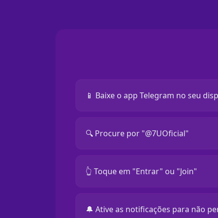
📱 Baixe o app Telegram no seu disp
🔍 Procure por "@7UOficial"
👆 Toque em "Entrar" ou "Join"
🔔 Ative as notificações para não p