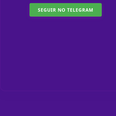
SEGUIR NO TELEGRAM