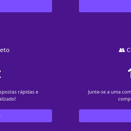
reto
👥 
t
espostas rápidas e
Junte-se a uma com
lizado!
compa
e