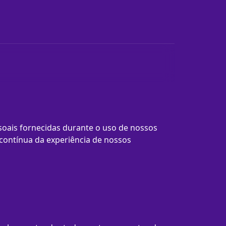
soais fornecidas durante o uso de nossos
 contínua da experiência de nossos