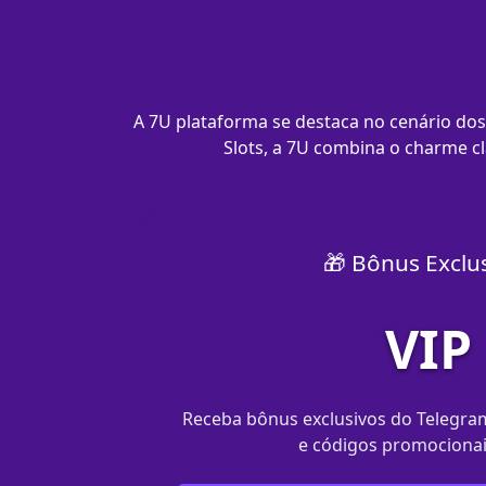
A 7U plataforma se destaca no cenário dos
Slots, a 7U combina o charme c
🎁 Bônus Exclu
VIP
Receba bônus exclusivos do Telegra
e códigos promocionai