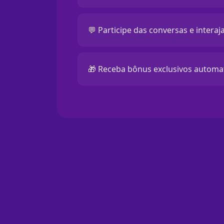
💬 Participe das conversas e interaj
🎁 Receba bônus exclusivos autom