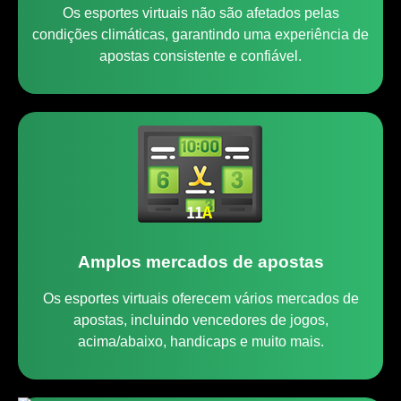
Os esportes virtuais não são afetados pelas
condições climáticas, garantindo uma experiência de
apostas consistente e confiável.
Amplos mercados de apostas
Os esportes virtuais oferecem vários mercados de
apostas, incluindo vencedores de jogos,
acima/abaixo, handicaps e muito mais.