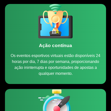
Ação contínua
Os eventos esportivos virtuais estão disponíveis 24
horas por dia, 7 dias por semana, proporcionando
ação ininterrupta e oportunidades de apostas a
qualquer momento.