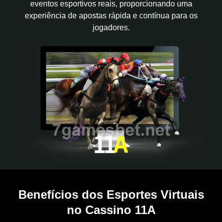
eventos esportivos reais, proporcionando uma
experiência de apostas rápida e contínua para os
jogadores.
Benefícios dos Esportes Virtuais
no Cassino 11A