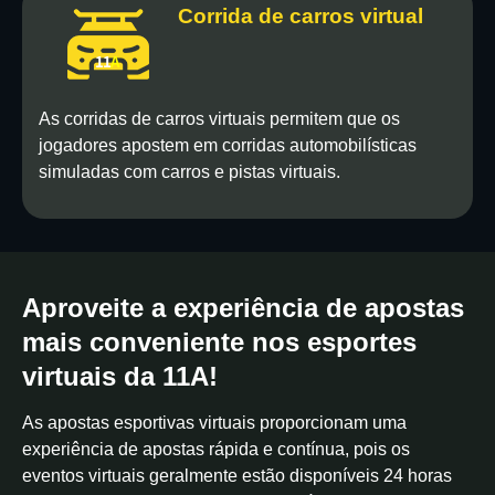
Corrida de carros virtual
As corridas de carros virtuais permitem que os
jogadores apostem em corridas automobilísticas
simuladas com carros e pistas virtuais.
Aproveite a experiência de apostas
mais conveniente nos esportes
virtuais da 11A!
As apostas esportivas virtuais proporcionam uma
experiência de apostas rápida e contínua, pois os
eventos virtuais geralmente estão disponíveis 24 horas